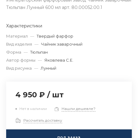
Императорский фарфоровый завод Чайник заварочный
Тюльпан Лунный 600 мл арт. 80.00052.00.1
Характеристики
Материал
—
Твердый фарфор
Вид изделия
—
Чайник заварочный
Форма
—
Тюльпан
Автор формы
—
Яковлева С.Е.
Вид рисунка
—
Лунный
4 950 ₽
/
шт
Нет в наличии
Нашли дешевле?
Рассчитать доставку
ПОД ЗАКАЗ