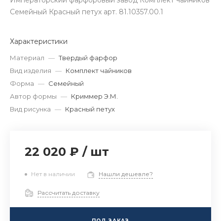
Императорский фарфоровый завод Комплект чайников
Семейный Красный петух арт. 81.10357.00.1
Характеристики
Материал
—
Твердый фарфор
Вид изделия
—
Комплект чайников
Форма
—
Семейный
Автор формы
—
Криммер Э.М.
Вид рисунка
—
Красный петух
22 020 ₽
/
шт
Нет в наличии
Нашли дешевле?
Рассчитать доставку
ПОД ЗАКАЗ