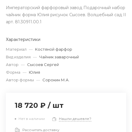
Императорский фарфоровый завод Подарочный набор
чайник форма Юлия рисунок Сысоев. Волшебный сад II
арт. 81.30911.00.1
Характеристики
Материал
—
Костяной фарфор
Вид изделия
—
Чайник заварочный
Автор
—
Сысоев Сергей
Форма
—
Юлия
Автор формы
—
Сорокин М.А.
18 720 ₽
/
шт
Нет в наличии
Нашли дешевле?
Рассчитать доставку