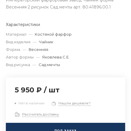
Императорский фарфоровый завод Чайник форма
Весенняя 2 рисунок Сад мечты арт. 80.41896.00.1
Характеристики
Материал
—
Костяной фарфор
Вид изделия
—
Чайник
Форма
—
Весенняя
Автор формы
—
Яковлева С.Е.
Вид рисунка
—
Сад мечты
5 950 ₽
/
шт
Нет в наличии
Нашли дешевле?
Рассчитать доставку
ПОД ЗАКАЗ