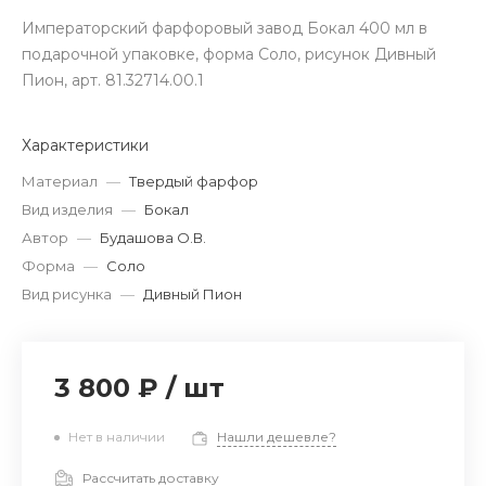
Императорский фарфоровый завод Бокал 400 мл в
подарочной упаковке, форма Соло, рисунок Дивный
Пион, арт. 81.32714.00.1
Характеристики
Материал
—
Твердый фарфор
Вид изделия
—
Бокал
Автор
—
Будашова О.В.
Форма
—
Соло
Вид рисунка
—
Дивный Пион
3 800 ₽
/
шт
Нет в наличии
Нашли дешевле?
Рассчитать доставку