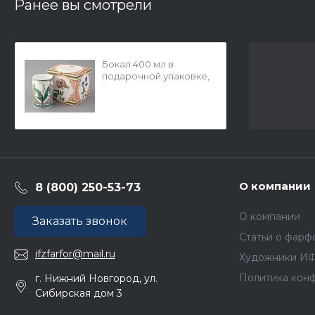
Ранее вы смотрели
Бокал 400 мл в
подарочной упаковке,
форма Соло, рисунок
Ландыш майский, арт.
81.32710.00.1
О компании
8 (800) 250-53-73
О компании
Заказать звонок
Статьи о фарф
ifzfarfor@mail.ru
Художники И
Политика кон
г. Нижний Новгород, ул.
Сибирская дом 3