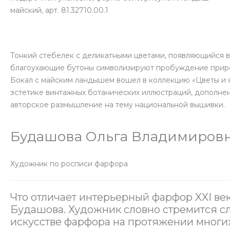
майский, арт. 81.32710.00.1
Тонкий стебелек с деликатными цветами, появляющийся в 
благоухающие бутоны символизируют пробуждение природ
Бокал с майским ландышем вошел в коллекцию «Цветы и 
эстетике винтажных ботанических иллюстраций, дополне
авторское размышление на тему национальной вышивки.
Будашова Ольга Владимиров
Художник по росписи фарфора
Что отличает интерьерный фарфор XXI век
Будашова. Художник словно стремится с
искусстве фарфора на протяжении многи