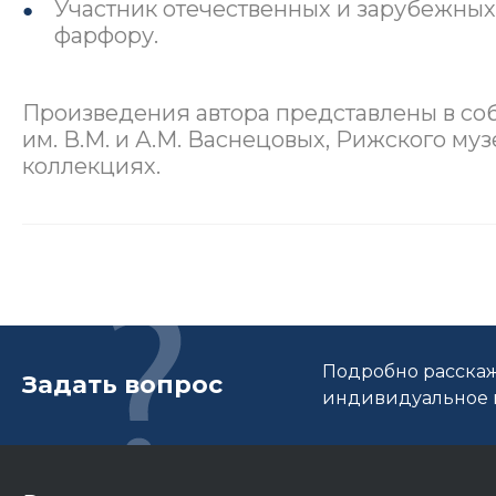
Участник отечественных и зарубежных
фарфору.
Произведения автора представлены в со
им. В.М. и А.М. Васнецовых, Рижского муз
коллекциях.
Подробно расскаж
Задать вопрос
индивидуальное п