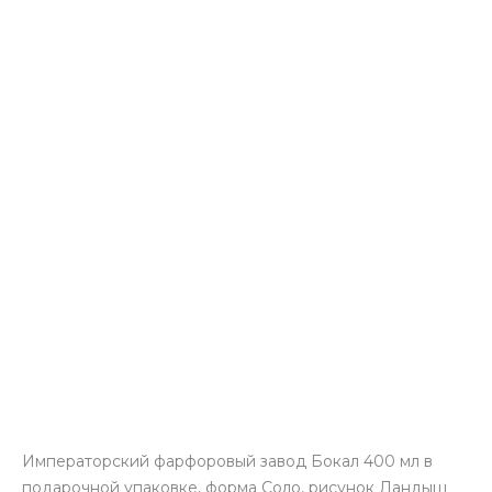
Императорский фарфоровый завод Бокал 400 мл в
подарочной упаковке, форма Соло, рисунок Ландыш