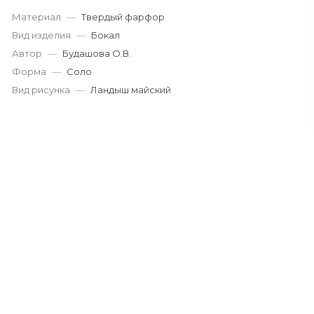
Материал
—
Твердый фарфор
Вид изделия
—
Бокал
Автор
—
Будашова О.В.
Форма
—
Соло
Вид рисунка
—
Ландыш майский