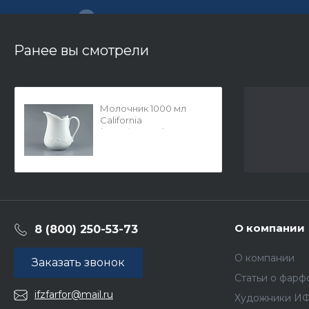
Ранее вы смотрели
Молочник 1000 мл
California
(Калифорния), арт
96.11255.00.1
О компании
8 (800) 250-53-73
О компании
Заказать звонок
Статьи о фарф
ifzfarfor@mail.ru
Художники И