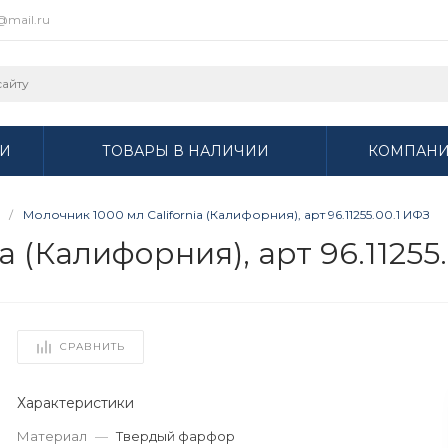
r@mail.ru
И
ТОВАРЫ В НАЛИЧИИ
КОМПАН
/
Молочник 1000 мл California (Калифорния), арт 96.11255.00.1 ИФЗ
a (Калифорния), арт 96.11255
СРАВНИТЬ
Характеристики
Материал
—
Твердый фарфор