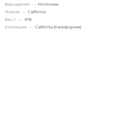
Вид изделия
—
Молочник
Форма
—
California
Вес, г
—
678
Коллекция
—
California (Калифорния)