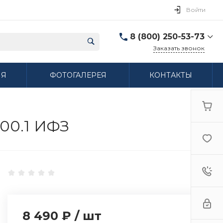
Войти
8 (800) 250-53-73
Заказать звонок
8 (800) 250-53-73
ИЯ
ФОТОГАЛЕРЕЯ
КОНТАКТЫ
г. Нижний Новгород,
ул. Сибирская дом 3
Пн-Пт: 9:00-18:00 Cб:
10:00-15:00 Вс:
Выходной
ifzfarfor@mail.ru
.00.1 ИФЗ
8 490 ₽
/
шт