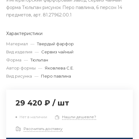
Императорский фарфоровый завод Сервиз чайный
форма Тюльпан рисунок Перо павлина, 6 персон 14
предметов, арт. 81.27962.00.1
Характеристики
Материал
—
Твердый фарфор
Вид изделия
—
Сервиз чайный
Форма
—
Тюльпан
Автор формы
—
Яковлева С.Е.
Вид рисунка
—
Перо павлина
29 420 ₽
/
шт
Нет в наличии
Нашли дешевле?
Рассчитать доставку