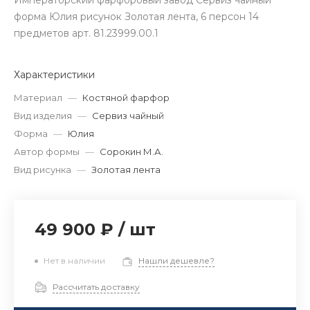
Императорский фарфоровый завод Сервиз чайный
форма Юлия рисунок Золотая лента, 6 персон 14
предметов арт. 81.23999.00.1
Характеристики
Материал
—
Костяной фарфор
Вид изделия
—
Сервиз чайный
Форма
—
Юлия
Автор формы
—
Сорокин М.А.
Вид рисунка
—
Золотая лента
49 900 ₽
/
шт
Нет в наличии
Нашли дешевле?
Рассчитать доставку