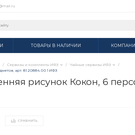
r@mail.ru
И
ТОВАРЫ В НАЛИЧИИ
КОМПАН
/
Сервизы и комплекты ИФЗ
/
Чайные сервизы ИФЗ
/
етов, арт. 81.20884.00.1 ИФЗ
няя рисунок Кокон, 6 персо
СРАВНИТЬ