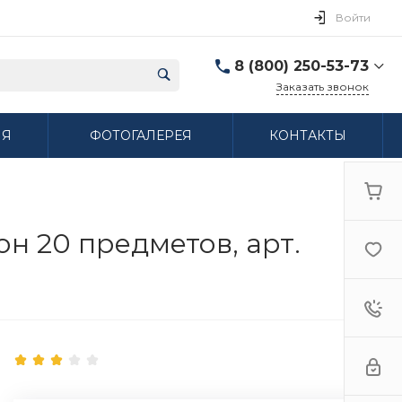
Войти
8 (800) 250-53-73
Заказать звонок
8 (800) 250-53-73
ИЯ
ФОТОГАЛЕРЕЯ
КОНТАКТЫ
г. Нижний Новгород,
ул. Сибирская дом 3
Пн-Пт: 9:00-18:00 Cб:
10:00-15:00 Вс:
Выходной
ifzfarfor@mail.ru
н 20 предметов, арт.