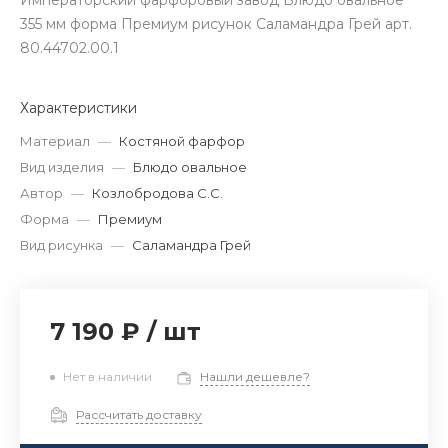
Императорский фарфоровый завод Блюдо овальное
355 мм форма Премиум рисунок Саламандра Грей арт.
80.44702.00.1
Характеристики
Материал
—
Костяной фарфор
Вид изделия
—
Блюдо овальное
Автор
—
Козлобродова С.С.
Форма
—
Премиум
Вид рисунка
—
Саламандра Грей
7 190 ₽
/
шт
Нет в наличии
Нашли дешевле?
Рассчитать доставку