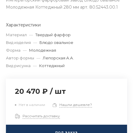
Императорский фарфоровый завод Блюдо овальное
Молодежная Коттеджный 280 мм арт. 80.52443.00.1
Характеристики
Материал
—
Твердый фарфор
Вид изделия
—
Блюдо овальное
Форма
—
Молодежная
Автор формы
—
Лепорская А.А.
Вид рисунка
—
Коттеджный
20 470 ₽
/
шт
Нет в наличии
Нашли дешевле?
Рассчитать доставку
ПОД ЗАКАЗ