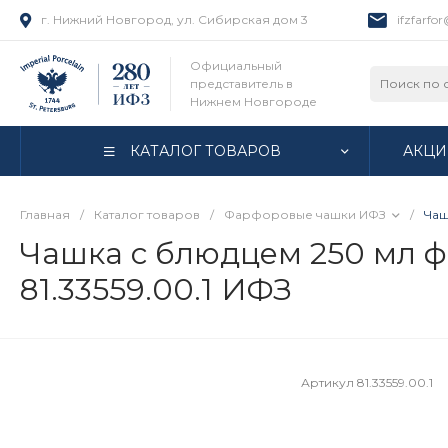
г. Нижний Новгород, ул. Сибирская дом 3
ifzfarfo
Официальный
представитель в
Нижнем Новгороде
КАТАЛОГ ТОВАРОВ
АКЦИ
Главная
/
Каталог товаров
/
Фарфоровые чашки ИФЗ
/
Чаш
Чашка с блюдцем 250 мл 
81.33559.00.1 ИФЗ
Артикул
81.33559.00.1