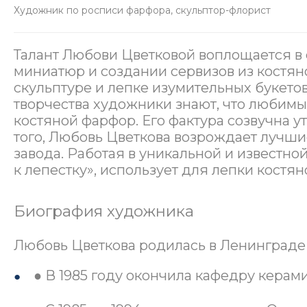
Художник по росписи фарфора, скульптор-флорист
Талант Любови Цветковой воплощается в 
миниатюр и создании сервизов из костян
скульптуре и лепке изумительных букето
творчества художники знают, что любимы
костяной фарфор. Его фактура созвучна 
того, Любовь Цветкова возрождает лучш
завода. Работая в уникальной и известной
к лепестку», использует для лепки костя
Биография художника
Любовь Цветкова родилась в Ленинграде в
● В 1985 году окончила кафедру керами