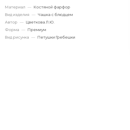
Материал
—
Костяной фарфор
Вид изделия
—
Чашка с блюдцем
Автор
—
Цветкова Л.Ю.
Форма
—
Премиум
Вид рисунка
—
Петушки Гребешки