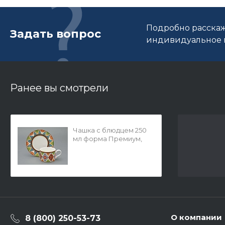
Подробно расскаж
Задать вопрос
индивидуальное п
Ранее вы смотрели
Чашка с блюдцем 250
мл форма Премиум,
рисунок Петушки-
гребешки, арт
81.33559.00.1
О компании
8 (800) 250-53-73