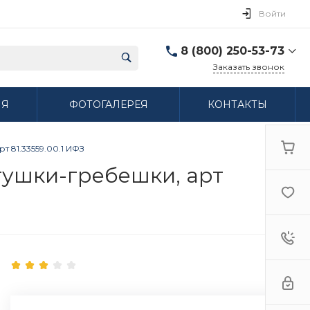
Войти
8 (800) 250-53-73
Заказать звонок
8 (800) 250-53-73
ИЯ
ФОТОГАЛЕРЕЯ
КОНТАКТЫ
г. Нижний Новгород,
ул. Сибирская дом 3
Пн-Пт: 9:00-18:00 Cб:
10:00-15:00 Вс:
 81.33559.00.1 ИФЗ
Выходной
ifzfarfor@mail.ru
тушки-гребешки, арт