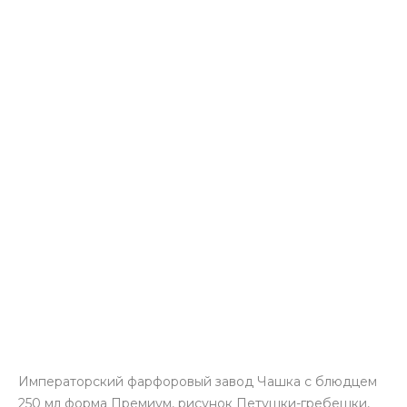
Императорский фарфоровый завод Чашка с блюдцем
250 мл форма Премиум, рисунок Петушки-гребешки,