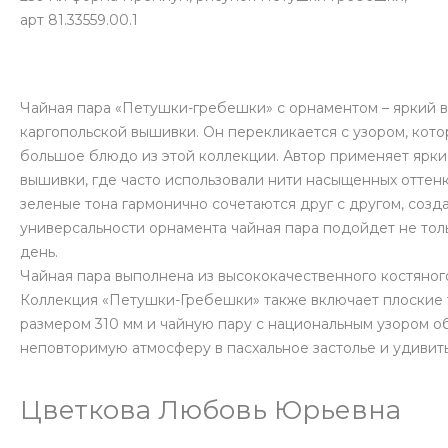
арт 81.33559.00.1
Чайная пара «Петушки-гребешки» с орнаментом – яркий в
каргопольской вышивки. Он перекликается с узором, кот
большое блюдо из этой коллекции. Автор применяет ярки
вышивки, где часто использовали нити насыщенных оттенк
зеленые тона гармонично сочетаются друг с другом, соз
универсальности орнамента чайная пара подойдет не тол
день.
Чайная пара выполнена из высококачественного костяног
Коллекция «Петушки-Гребешки» также включает плоские 
размером 310 мм и чайную пару с национальным узором о
неповторимую атмосферу в пасхальное застолье и удивить
Цветкова Любовь Юрьевна