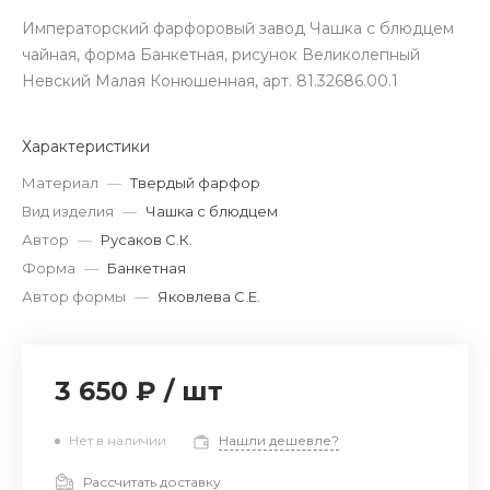
Императорский фарфоровый завод Чашка с блюдцем
чайная, форма Банкетная, рисунок Великолепный
Невский Малая Конюшенная, арт. 81.32686.00.1
Характеристики
Материал
—
Твердый фарфор
Вид изделия
—
Чашка с блюдцем
Автор
—
Русаков С.К.
Форма
—
Банкетная
Автор формы
—
Яковлева С.Е.
3 650 ₽
/
шт
Нет в наличии
Нашли дешевле?
Рассчитать доставку