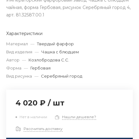
Императорский фарфоровый завод Чашка с блюдцем
чайная, форма Гербовая, рисунок Серебряный город 4,
арт. 81.32587.00.1
Характеристики
Материал
—
Твердый фарфор
Вид изделия
—
Чашка с блюдцем
Автор
—
Козлобродова С.C.
Форма
—
Гербовая
Вид рисунка
—
Серебряный город
4 020 ₽
/
шт
Нет в наличии
Нашли дешевле?
Рассчитать доставку