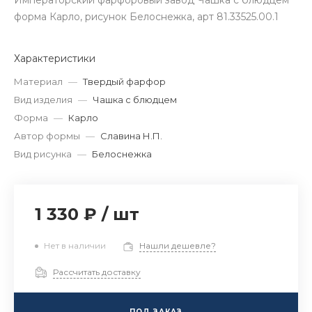
Императорский фарфоровый завод Чашка с блюдцем
форма Карло, рисунок Белоснежка, арт 81.33525.00.1
Характеристики
Материал
—
Твердый фарфор
Вид изделия
—
Чашка с блюдцем
Форма
—
Карло
Автор формы
—
Славина Н.П.
Вид рисунка
—
Белоснежка
1 330 ₽
/
шт
Нет в наличии
Нашли дешевле?
Рассчитать доставку
ПОД ЗАКАЗ