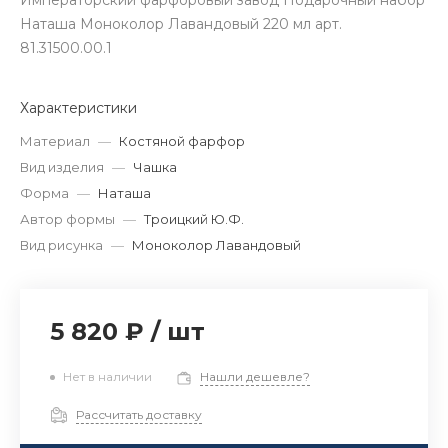
Императорский фарфоровый завод Подарочный набор
Наташа Моноколор Лавандовый 220 мл арт.
81.31500.00.1
Характеристики
Материал
—
Костяной фарфор
Вид изделия
—
Чашка
Форма
—
Наташа
Автор формы
—
Троицкий Ю.Ф.
Вид рисунка
—
Моноколор Лавандовый
5 820 ₽
/
шт
Нет в наличии
Нашли дешевле?
Рассчитать доставку