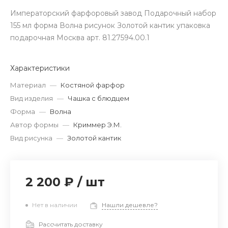
Императорский фарфоровый завод Подарочный набор
155 мл форма Волна рисунок Золотой кантик упаковка
подарочная Москва арт. 81.27594.00.1
Характеристики
Материал
—
Костяной фарфор
Вид изделия
—
Чашка с блюдцем
Форма
—
Волна
Автор формы
—
Криммер Э.М.
Вид рисунка
—
Золотой кантик
2 200 ₽
/
шт
Нет в наличии
Нашли дешевле?
Рассчитать доставку