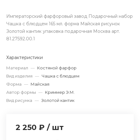
Императорский фарфоровый завод Подарочный набор
Чашка с блюдцем 165 мл. форма Майская рисунок
Золотой кантик упаковка подарочная Москва арт.
81.27592.00.1
Характеристики
Материал
—
Костяной фарфор
Вид изделия
—
Чашка с блюдцем
Форма
—
Майская
Автор формы
—
Криммер Э.М.
Вид рисунка
—
Золотой кантик
2 250 ₽
/
шт