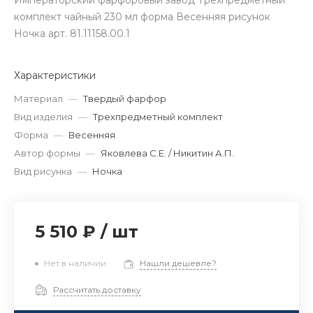
Императорский фарфоровый завод Трехпредметный
комплект чайный 230 мл форма Весенняя рисунок
Ночка арт. 81.11158.00.1
Характеристики
Материал
—
Твердый фарфор
Вид изделия
—
Трехпредметный комплект
Форма
—
Весенняя
Автор формы
—
Яковлева С.Е. / Никитин А.П.
Вид рисунка
—
Ночка
5 510 ₽
/
шт
Нет в наличии
Нашли дешевле?
Рассчитать доставку