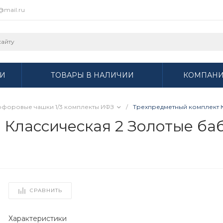
r@mail.ru
И
ТОВАРЫ В НАЛИЧИИ
КОМПАН
форовые чашки 1/3 комплекты ИФЗ
/
Трехпредметный комплект Кл
лассическая 2 Золотые бабоч
СРАВНИТЬ
Характеристики