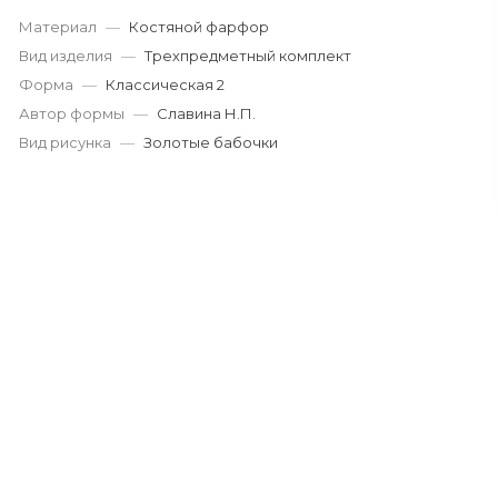
Материал
—
Костяной фарфор
Вид изделия
—
Трехпредметный комплект
Форма
—
Классическая 2
Автор формы
—
Славина Н.П.
Вид рисунка
—
Золотые бабочки