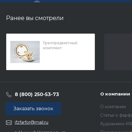
Ранее вы смотрели
Трехпредметный
комплект
Классическая 2
Золотые бабочки арт.
81.10534.00.1
О компании
8 (800) 250-53-73
О компании
Заказать звонок
Статьи о фарф
ifzfarfor@mail.ru
Художники И