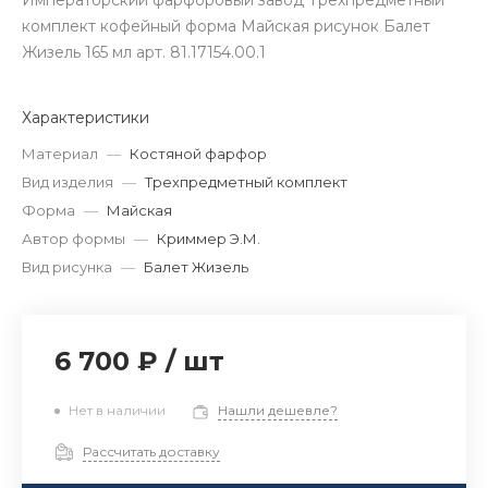
Императорский фарфоровый завод Трехпредметный
комплект кофейный форма Майская рисунок Балет
Жизель 165 мл арт. 81.17154.00.1
Характеристики
Материал
—
Костяной фарфор
Вид изделия
—
Трехпредметный комплект
Форма
—
Майская
Автор формы
—
Криммер Э.М.
Вид рисунка
—
Балет Жизель
6 700 ₽
/
шт
Нет в наличии
Нашли дешевле?
Рассчитать доставку