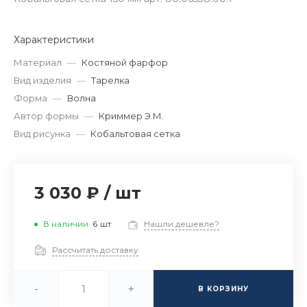
Характеристики
Материал
—
Костяной фарфор
Вид изделия
—
Тарелка
Форма
—
Волна
Автор формы
—
Криммер Э.М.
Вид рисунка
—
Кобальтовая сетка
3 030 ₽
/
шт
В наличии
6
шт
Нашли дешевле?
Рассчитать доставку
-
+
В КОРЗИНУ