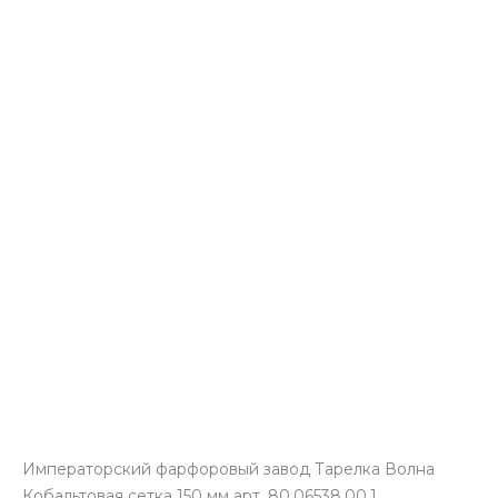
Императорский фарфоровый завод Тарелка Волна
Кобальтовая сетка 150 мм арт. 80.06538.00.1