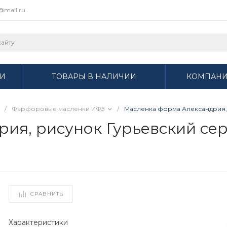
r@mail.ru
И
ТОВАРЫ В НАЛИЧИИ
КОМПАН
/
Фарфоровые масленки ИФЗ
/
Масленка форма Александрия, р
я, рисунок Гурьевский серви
СРАВНИТЬ
Характеристики