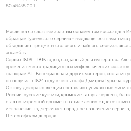
80.48458.00.1
Масленка со сложным золотым орнаментом воссоздана 
образцам Гурьевского сервиза – выдающегося памятника 
объединяет предметы столового и чайного сервиза, аксе
ансамбль.
Сервиз 1809 – 1816 годов, созданный для императора Але
времени: вместо традиционных мифологических сюжетов 
гравюрам А.Г. Венецианова и других мастеров, составив 
он получил в 1824 году в честь графа Дмитрия Гурьева, к
Основу декора коллекции составляют уникальные миниатю
России: русские купчихи, крымские татары, черкесы, б
стал полихромный орнамент в стиле ампир с цветочным
исполнение подчёркивает парадное назначение сервиза,
Петергофском дворцах.