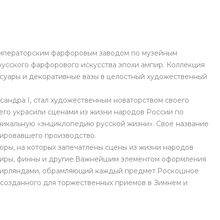
Императорским фарфоровым заводом по музейным
русского фарфорового искусства эпохи ампир. Коллекция
ссуары и декоративные вазы в целостный художественный
ксандра I, стал художественным новаторством своего
его украсили сценами из жизни народов России по
уникальную «энциклопедию русской жизни». Своё название
урировавшего производство.
ры, на которых запечатлены сцены из жизни народов
ашкиры, финны и другие.Важнейшим элементом оформления
и гирляндами, обрамляющий каждый предмет.Роскошное
 созданного для торжественных приемов в Зимнем и