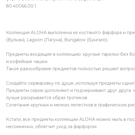
80.40066.00.1
Коллекция ALOHA выполнена из костяного фарфора и предс
(Вулкан), Lagoon (Лагуна), Bungalow (Бунгало).
Предметы входящие в коллекцию: круглые тарелки без бор
и кофейные чашки.
Такое разнообразие предметов полностью решает вопрос
Создайте сервировку по душе, используя предметы одного
Предметы серии дополняют и подчеркивают друг друга: ч
лучше раскрывается образ тропиков.
Сочетание крупных и мелких лепестков в графическом ри
Кстати, все предметы коллекции ALOHA можно мыть в пос
несомненно, облегчит уход за фарфором.