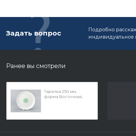
Подробно расскаж
Задать вопрос
индивидуальное п
Ранее вы смотрели
Тарелка 250 мм,
форма Восточная,
рисунок Aloha Lagoon
(Алоха Лагуна), арт.
80.40066.00.1