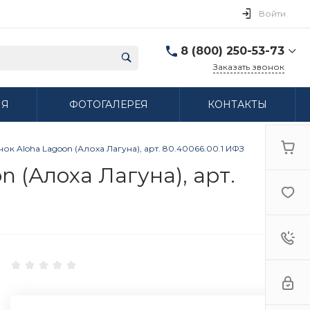
Войти
8 (800) 250-53-73
Заказать звонок
8 (800) 250-53-73
ИЯ
ФОТОГАЛЕРЕЯ
КОНТАКТЫ
г. Нижний Новгород,
ул. Сибирская дом 3
Пн-Пт: 9:00-18:00 Cб:
10:00-15:00 Вс:
к Aloha Lagoon (Алоха Лагуна), арт. 80.40066.00.1 ИФЗ
Выходной
ifzfarfor@mail.ru
 (Алоха Лагуна), арт.