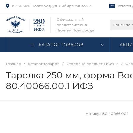
г. Нижний Новгород, ул. Сибирская дом 3
ifzfarfo
Официальный
представитель в
Нижнем Новгороде
КАТАЛОГ ТОВАРОВ
АКЦИ
Главная
/
Каталог товаров
/
Столовые предметы ИФЗ
/
Фар
Тарелка 250 мм, форма Вост
80.40066.00.1 ИФЗ
Артикул
80.40066.00.1