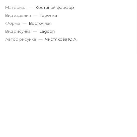
Материал
—
Костяной фарфор
Вид изделия
—
Тарелка
Форма
—
Восточная
Вид рисунка
—
Lagoon
Автор рисунка
—
Чистякова Ю.А.