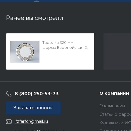
Ранее вы смотрели
Тарелка 320 мм,
форма Европейская-2,
рисунок Русский
модерн, арт.
80.84550.00.1
О компании
8 (800) 250-53-73
О компании
Заказать звонок
Статьи о фарф
ifzfarfor@mail.ru
Художники И