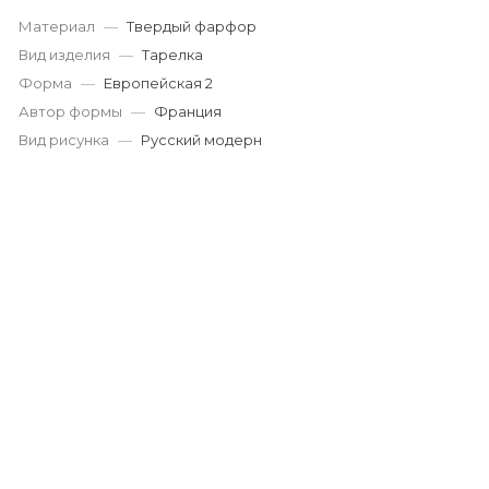
Материал
—
Твердый фарфор
Вид изделия
—
Тарелка
Форма
—
Европейская 2
Автор формы
—
Франция
Вид рисунка
—
Русский модерн