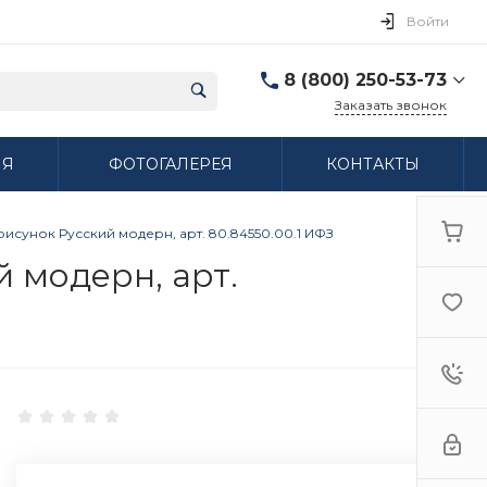
Войти
8 (800) 250-53-73
Заказать звонок
8 (800) 250-53-73
ИЯ
ФОТОГАЛЕРЕЯ
КОНТАКТЫ
г. Нижний Новгород,
ул. Сибирская дом 3
Пн-Пт: 9:00-18:00 Cб:
10:00-15:00 Вс:
исунок Русский модерн, арт. 80.84550.00.1 ИФЗ
Выходной
ifzfarfor@mail.ru
 модерн, арт.