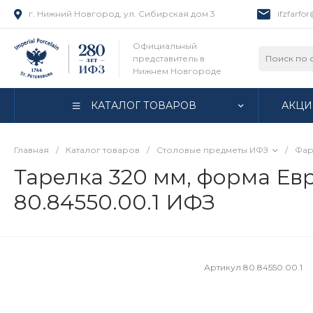
г. Нижний Новгород, ул. Сибирская дом 3
ifzfarfo
Официальный
представитель в
Нижнем Новгороде
КАТАЛОГ ТОВАРОВ
АКЦИ
Главная
/
Каталог товаров
/
Столовые предметы ИФЗ
/
Фар
Тарелка 320 мм, форма Евр
80.84550.00.1 ИФЗ
Артикул
80.84550.00.1