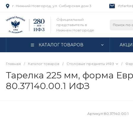
г. Нижний Новгород, ул. Сибирская дом 3
ifzfarfo
Официальный
представитель в
Нижнем Новгороде
КАТАЛОГ ТОВАРОВ
АКЦИ
Главная
/
Каталог товаров
/
Столовые предметы ИФЗ
/
Фар
Тарелка 225 мм, форма Евро
80.37140.00.1 ИФЗ
Артикул
80.37140.00.1