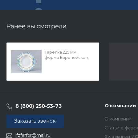
Ранее вы смотрели
Тарелка 225 мм,
форма Европейская,
рисунок Высоцкая.
Azzurro (Азурро), арт.
80.37140.00.1
О компании
8 (800) 250-53-73
О компании
Заказать звонок
Статьи о фарф
ifzfarfor@mail.ru
Художники И