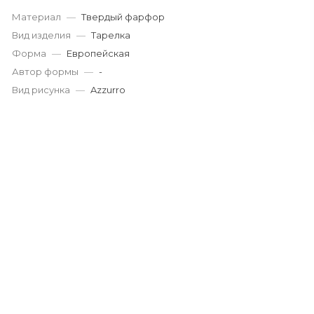
Материал
—
Твердый фарфор
Вид изделия
—
Тарелка
Форма
—
Европейская
Автор формы
—
-
Вид рисунка
—
Azzurro