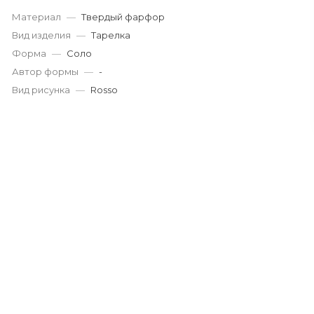
Материал
—
Твердый фарфор
Вид изделия
—
Тарелка
Форма
—
Соло
Автор формы
—
-
Вид рисунка
—
Rosso