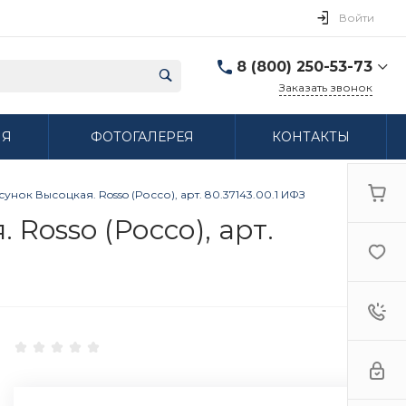
Войти
8 (800) 250-53-73
Заказать звонок
8 (800) 250-53-73
ИЯ
ФОТОГАЛЕРЕЯ
КОНТАКТЫ
г. Нижний Новгород,
ул. Сибирская дом 3
Пн-Пт: 9:00-18:00 Cб:
10:00-15:00 Вс:
нок Высоцкая. Rosso (Россо), арт. 80.37143.00.1 ИФЗ
Выходной
ifzfarfor@mail.ru
Rosso (Россо), арт.