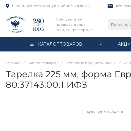
г. Нижний Новгород, ул. Сибирская дом 3
ifzfarfo
Официальный
представитель в
Нижнем Новгороде
КАТАЛОГ ТОВАРОВ
АКЦИ
Главная
/
Каталог товаров
/
Столовые предметы ИФЗ
/
Фар
Тарелка 225 мм, форма Евро
80.37143.00.1 ИФЗ
Артикул
80.37143.00.1