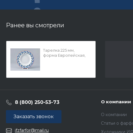
Ранее вы смотрели
Тарелка 225 мм,
форма Европейская,
рисунок Высоцкая.
Rosso (Россо), арт.
80.37143.00.1
О компании
8 (800) 250-53-73
О компании
Заказать звонок
Статьи о фарф
ifzfarfor@mail.ru
Художники И