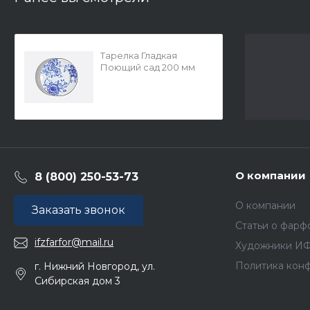
Тарелка Гладкая
Поющий сад 200 мм
арт. 80.04793.00.1
О компании
8 (800) 250-53-73
О компании
Заказать звонок
Статьи о фарф
ifzfarfor@mail.ru
Художники И
Политика кон
г. Нижний Новгород, ул.
Сибирская дом 3