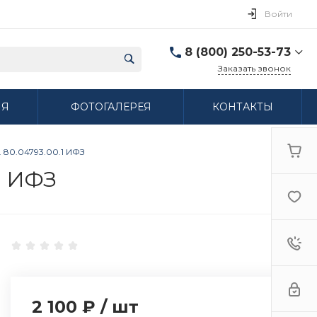
Войти
8 (800) 250-53-73
Заказать звонок
8 (800) 250-53-73
ИЯ
ФОТОГАЛЕРЕЯ
КОНТАКТЫ
г. Нижний Новгород,
ул. Сибирская дом 3
Пн-Пт: 9:00-18:00 Cб:
10:00-15:00 Вс:
 80.04793.00.1 ИФЗ
Выходной
ifzfarfor@mail.ru
1 ИФЗ
2 100 ₽
/
шт