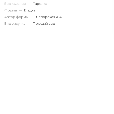
Вид изделия
—
Тарелка
Форма
—
Гладкая
Автор формы
—
Лепорская А.А.
Вид рисунка
—
Поющий сад