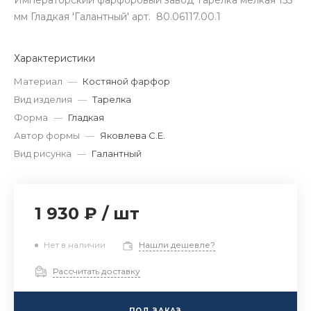
Императорский фарфоровый завод Тарелка мелкая 155
мм Гладкая 'Галантный' арт. 80.06117.00.1
Характеристики
Материал
—
Костяной фарфор
Вид изделия
—
Тарелка
Форма
—
Гладкая
Автор формы
—
Яковлева С.Е.
Вид рисунка
—
Галантный
1 930 ₽
/
шт
Нет в наличии
Нашли дешевле?
Рассчитать доставку
ПОД ЗАКАЗ