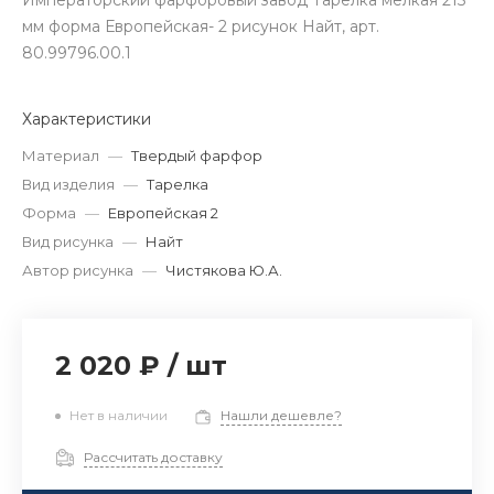
Императорский фарфоровый завод Тарелка мелкая 215
мм форма Европейская- 2 рисунок Найт, арт.
80.99796.00.1
Характеристики
Материал
—
Твердый фарфор
Вид изделия
—
Тарелка
Форма
—
Европейская 2
Вид рисунка
—
Найт
Автор рисунка
—
Чистякова Ю.А.
2 020 ₽
/
шт
Нет в наличии
Нашли дешевле?
Рассчитать доставку