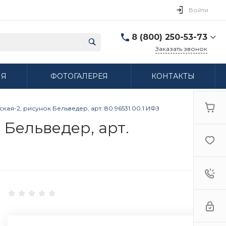
Войти
8 (800) 250-53-73
Заказать звонок
8 (800) 250-53-73
ИЯ
ФОТОГАЛЕРЕЯ
КОНТАКТЫ
г. Нижний Новгород,
ул. Сибирская дом 3
Пн-Пт: 9:00-18:00 Cб:
10:00-15:00 Вс:
ая-2, рисунок Бельведер, арт. 80.96531.00.1 ИФЗ
Выходной
ifzfarfor@mail.ru
 Бельведер, арт.