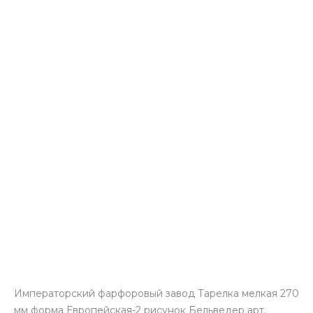
Императорский фарфоровый завод Тарелка мелкая 270
мм форма Европейская-2 рисунок Бельведер арт.