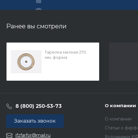
Ранее вы смотрели
Тарелка мелкая 270
мм, форма
Европейская-2,
рисунок Бельведер,
арт. 80.96531.00.1
О компании
8 (800) 250-53-73
О компании
Заказать звонок
Статьи о фарф
ifzfarfor@mail.ru
Художники И