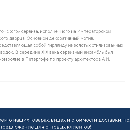
гонского» сервиза, исполненного на Императорском
кого дворца. Основной декоративный мотив,
представляющая собой гирлянду из золотых стилизованных
тводок. В середине XIX века сервизный ансамбль был
ом холме в Петергофе по проекту архитектора А.И.
ем о наших товарах, видах и стоимости доставки, п
редложение для оптовых клиентов!