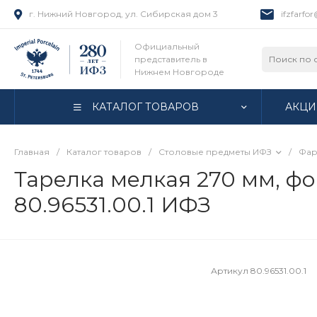
г. Нижний Новгород, ул. Сибирская дом 3
ifzfarfo
Официальный
представитель в
Нижнем Новгороде
КАТАЛОГ ТОВАРОВ
АКЦИ
Главная
/
Каталог товаров
/
Столовые предметы ИФЗ
/
Фар
Тарелка мелкая 270 мм, фо
80.96531.00.1 ИФЗ
Артикул
80.96531.00.1