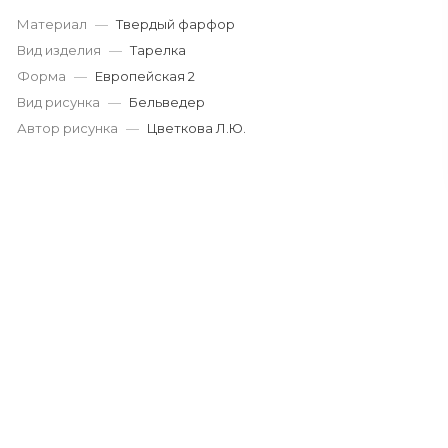
Материал
—
Твердый фарфор
Вид изделия
—
Тарелка
Форма
—
Европейская 2
Вид рисунка
—
Бельведер
Автор рисунка
—
Цветкова Л.Ю.