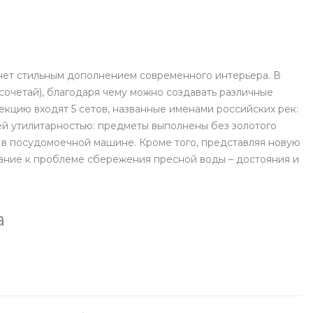
нет стильным дополнением современного интерьера. В
сочетай), благодаря чему можно создавать различные
кцию входят 5 сетов, названные именами российских рек:
оей утилитарностью: предметы выполнены без золотого
ть в посудомоечной машине. Кроме того, представляя новую
ание к проблеме сбережения пресной воды – достояния и
а