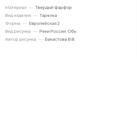
Материал
—
Твердый фарфор
Вид изделия
—
Тарелка
Форма
—
Европейская 2
Вид рисунка
—
Реки России. Обь
Автор рисунка
—
Бакастова В.В.