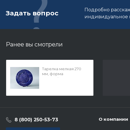
Подробно расскаж
Задать вопрос
индивидуальное п
Ранее вы смотрели
Тарелка мелкая 270
мм, форма
Европейская-2,
рисунок Реки России.
Обь, арт. 80.35363.00.1
О компании
8 (800) 250-53-73