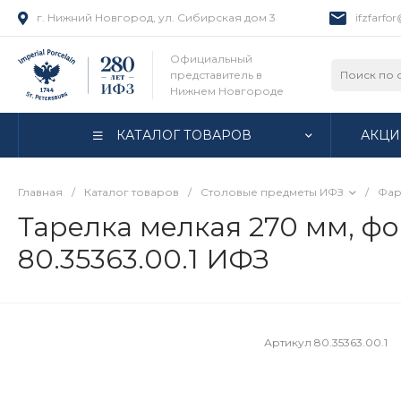
г. Нижний Новгород, ул. Сибирская дом 3
ifzfarfo
Официальный
представитель в
Нижнем Новгороде
КАТАЛОГ ТОВАРОВ
АКЦИ
Главная
/
Каталог товаров
/
Столовые предметы ИФЗ
/
Фар
Тарелка мелкая 270 мм, фо
80.35363.00.1 ИФЗ
Артикул
80.35363.00.1