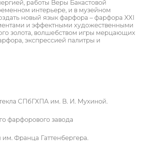
ергией, работы Веры Бакастовой
ременном интерьере, и в музейном
оздать новый язык фарфора – фарфора XXI
ементами и эффектными художественными
вого золота, волшебством игры мерцающих
фарфора, экспрессией палитры и
текла СПбГХПА им. В. И. Мухиной.
го фарфорового завода
 им. Франца Гаттенбергера.