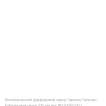
Императорский фарфоровый завод Тарелка Тюльпан
Кобальтовая сетка 200 мм арт. 80.50060.00.1