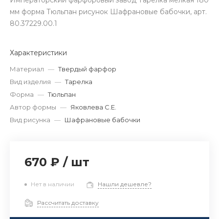
Императорский фарфоровый завод Тарелка мелкая 180
мм форма Тюльпан рисунок Шафрановые бабочки, арт.
80.37229.00.1
Характеристики
Материал
—
Твердый фарфор
Вид изделия
—
Тарелка
Форма
—
Тюльпан
Автор формы
—
Яковлева С.Е.
Вид рисунка
—
Шафрановые бабочки
670 ₽
/
шт
Нет в наличии
Нашли дешевле?
Рассчитать доставку