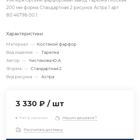
Императорский фарфоровый завод Тарелка плоская
200 мм форма Стандартная 2 рисунок Астра 1 арт
80.46798.00.1
Характеристики
Материал
—
Костяной фарфор
Вид изделия
—
Тарелка
Автор
—
Чистякова Ю.А.
Форма
—
Стандартная 2
Вид рисунка
—
Астра
3 330 ₽
/
шт
Нет в наличии
Нашли дешевле?
Рассчитать доставку