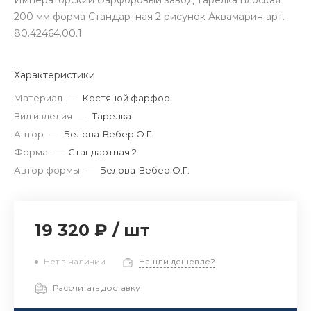
Императорский фарфоровый завод Тарелка плоская
200 мм форма Стандартная 2 рисунок Аквамарин арт.
80.42464.00.1
Характеристики
Материал
—
Костяной фарфор
Вид изделия
—
Тарелка
Автор
—
Белова-Вебер О.Г.
Форма
—
Стандартная 2
Автор формы
—
Белова-Вебер О.Г.
19 320 ₽
/
шт
Нет в наличии
Нашли дешевле?
Рассчитать доставку