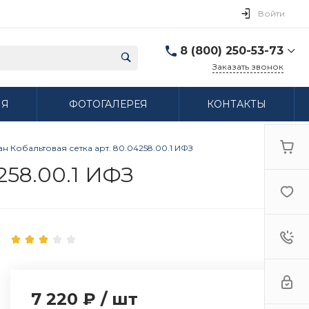
Войти
8 (800) 250-53-73
Заказать звонок
8 (800) 250-53-73
ИЯ
ФОТОГАЛЕРЕЯ
КОНТАКТЫ
г. Нижний Новгород,
ул. Сибирская дом 3
Пн-Пт: 9:00-18:00 Cб:
10:00-15:00 Вс:
н Кобальтовая сетка арт. 80.04258.00.1 ИФЗ
Выходной
ifzfarfor@mail.ru
258.00.1 ИФЗ
7 220 ₽
/
шт