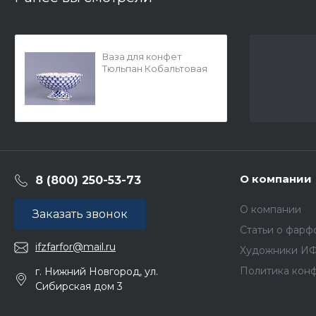
Ваза для конфет
Тюльпан Кобальтовая
сетка арт.
80.04258.00.1
О компании
8 (800) 250-53-73
О компании
Заказать звонок
Статьи о фарф
ifzfarfor@mail.ru
Художники И
Политика кон
г. Нижний Новгород, ул.
Сибирская дом 3