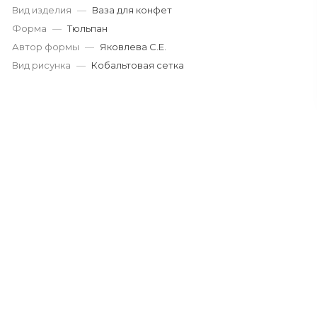
Вид изделия
—
Ваза для конфет
Форма
—
Тюльпан
Автор формы
—
Яковлева С.Е.
Вид рисунка
—
Кобальтовая сетка