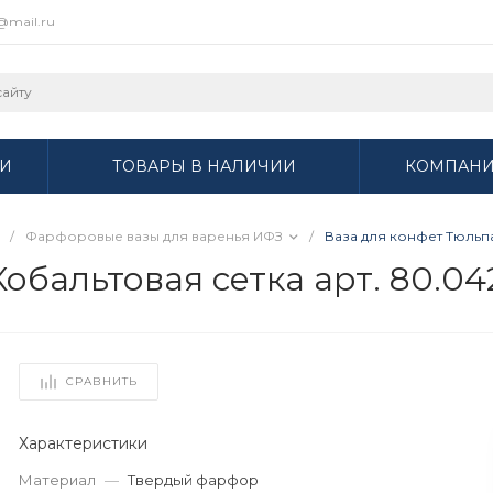
r@mail.ru
И
ТОВАРЫ В НАЛИЧИИ
КОМПАН
/
Фарфоровые вазы для варенья ИФЗ
/
Ваза для конфет Тюльпа
обальтовая сетка арт. 80.04
СРАВНИТЬ
Характеристики
Материал
—
Твердый фарфор