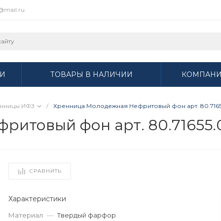
r@mail.ru
И
ТОВАРЫ В НАЛИЧИИ
КОМПАН
нницы ИФЗ
/
Хренница Молодежная Нефритовый фон арт. 80.7165
итовый фон арт. 80.71655.
СРАВНИТЬ
Характеристики
Материал
—
Твердый фарфор