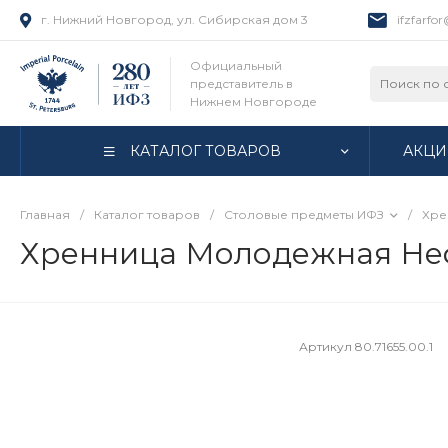
г. Нижний Новгород, ул. Сибирская дом 3
ifzfarfo
Официальный
представитель в
Нижнем Новгороде
КАТАЛОГ ТОВАРОВ
АКЦИ
Главная
/
Каталог товаров
/
Столовые предметы ИФЗ
/
Хре
Хренница Молодежная Нефр
Артикул
80.71655.00.1