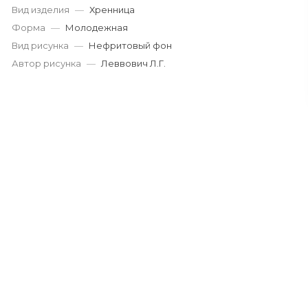
Вид изделия
—
Хренница
Форма
—
Молодежная
Вид рисунка
—
Нефритовый фон
Автор рисунка
—
Леввович Л.Г.