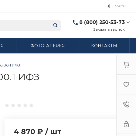
Войти
8 (800) 250-53-73
Заказать звонок
8 (800) 250-53-73
ИЯ
ФОТОГАЛЕРЕЯ
КОНТАКТЫ
г. Нижний Новгород,
ул. Сибирская дом 3
Пн-Пт: 9:00-18:00 Cб:
10:00-15:00 Вс:
5.00.1 ИФЗ
Выходной
ifzfarfor@mail.ru
00.1 ИФЗ
4 870 ₽
/
шт