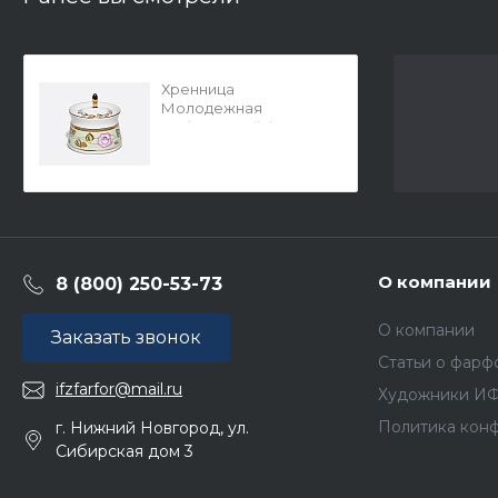
Хренница
Молодежная
Нефритовый фон арт.
80.71655.00.1
О компании
8 (800) 250-53-73
О компании
Заказать звонок
Статьи о фарф
ifzfarfor@mail.ru
Художники И
Политика кон
г. Нижний Новгород, ул.
Сибирская дом 3