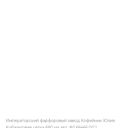
Императорский фарфоровый завод Кофейник Юлия
Кобальтовая сетка 690 мл арт. 80.66466.00.1