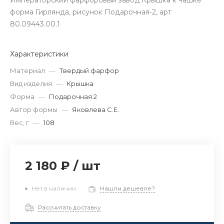
Императорский фарфоровый завод Крышка к чашке
форма Гирлянда, рисунок Подарочная-2, арт
80.09443.00.1
Характеристики
Материал
—
Твердый фарфор
Вид изделия
—
Крышка
Форма
—
Подарочная 2
Автор формы
—
Яковлева С.Е.
Вес, г
—
108
2 180 ₽
/
шт
Нет в наличии
Нашли дешевле?
Рассчитать доставку