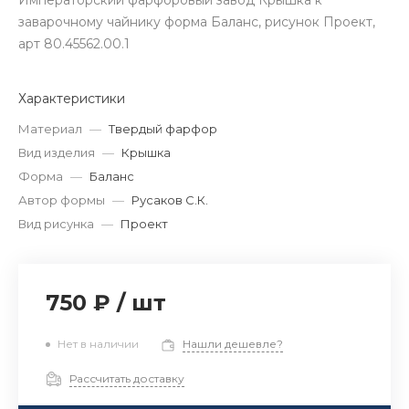
Императорский фарфоровый завод Крышка к
заварочному чайнику форма Баланс, рисунок Проект,
арт 80.45562.00.1
Характеристики
Материал
—
Твердый фарфор
Вид изделия
—
Крышка
Форма
—
Баланс
Автор формы
—
Русаков С.К.
Вид рисунка
—
Проект
750 ₽
/
шт
Нет в наличии
Нашли дешевле?
Рассчитать доставку