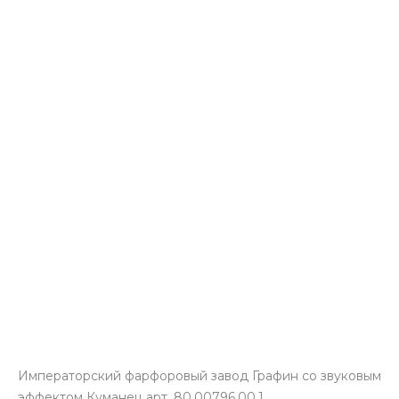
Императорский фарфоровый завод Графин со звуковым
эффектом Куманец арт. 80.00796.00.1