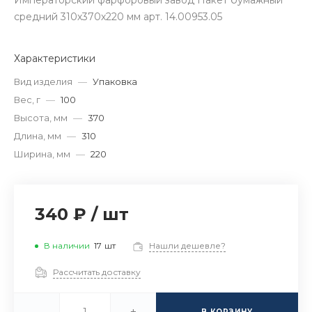
Императорский фарфоровый завод Пакет бумажный
средний 310х370х220 мм арт. 14.00953.05
Характеристики
Вид изделия
—
Упаковка
Вес, г
—
100
Высота, мм
—
370
Длина, мм
—
310
Ширина, мм
—
220
340 ₽
/
шт
В наличии
17
шт
Нашли дешевле?
Рассчитать доставку
-
+
В КОРЗИНУ