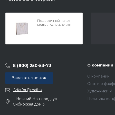
Подарочный пакет
малый 340х140х300
мм Белый арт.
14.20021.01
О компании
8 (800) 250-53-73
О компании
Заказать звонок
Статьи о фарф
ifzfarfor@mail.ru
Художники И
Политика кон
г. Нижний Новгород, ул.
Сибирская дом 3