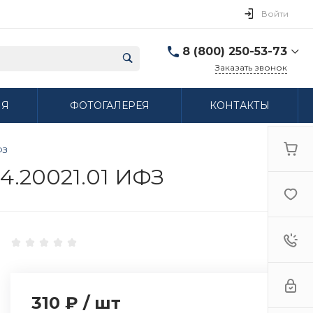
Войти
8 (800) 250-53-73
Заказать звонок
8 (800) 250-53-73
ИЯ
ФОТОГАЛЕРЕЯ
КОНТАКТЫ
г. Нижний Новгород,
ул. Сибирская дом 3
Пн-Пт: 9:00-18:00 Cб:
10:00-15:00 Вс:
ФЗ
Выходной
ifzfarfor@mail.ru
4.20021.01 ИФЗ
310 ₽
/
шт