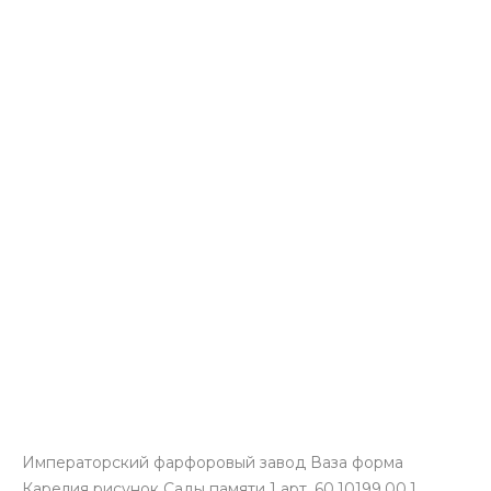
Императорский фарфоровый завод Ваза форма
Карелия рисунок Сады памяти 1 арт. 60.10199.00.1