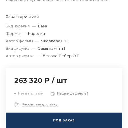
Характеристики
Вид изделия
—
Ваза
Форма
—
Карелия
Автор формы
—
Яковлева С.Е.
Вид рисунка
—
Сады памяти 1
Автор рисунка
—
Белова-Вебер О.Г.
263 320 ₽
/
шт
Нет в наличии
Нашли дешевле?
Рассчитать доставку
ПОД ЗАКАЗ