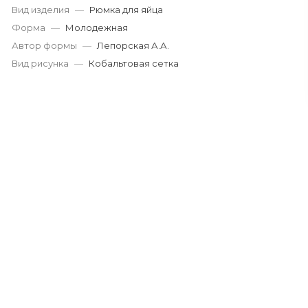
Вид изделия
—
Рюмка для яйца
Форма
—
Молодежная
Автор формы
—
Лепорская А.А.
Вид рисунка
—
Кобальтовая сетка