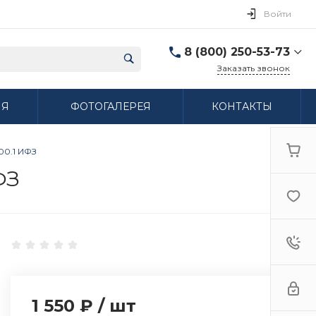
Войти
8 (800) 250-53-73
Заказать звонок
8 (800) 250-53-73
ИЯ
ФОТОГАЛЕРЕЯ
КОНТАКТЫ
г. Нижний Новгород,
ул. Сибирская дом 3
Пн-Пт: 9:00-18:00 Cб:
10:00-15:00 Вс:
00.1 ИФЗ
Выходной
ifzfarfor@mail.ru
ФЗ
1 550 ₽
/
шт