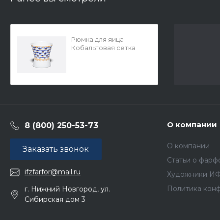
Рюмка для яица
Кобальтовая сетка
арт. 80.07115.00.1
О компании
8 (800) 250-53-73
О компании
Заказать звонок
Статьи о фарф
ifzfarfor@mail.ru
Художники И
Политика кон
г. Нижний Новгород, ул.
Сибирская дом 3