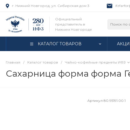
г. Нижний Новгород, ул. Сибирская дом 3
ifzfarfo
Официальный
представитель в
Нижнем Новгороде
КАТАЛОГ ТОВАРОВ
АКЦИ
Главная
/
Каталог товаров
/
Чайно-кофейные предметы ИФЗ
Сахарница форма форма Ге
Артикул
80.95191.00.1