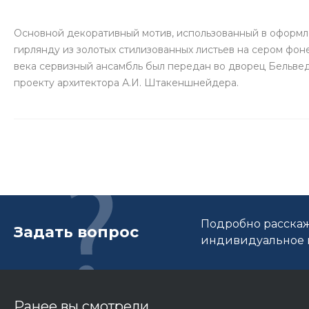
Основной декоративный мотив, использованный в оформл
гирлянду из золотых стилизованных листьев на сером фон
века сервизный ансамбль был передан во дворец Бельве
проекту архитектора А.И. Штакеншнейдера.
Подробно расскаж
Задать вопрос
индивидуальное п
Ранее вы смотрели