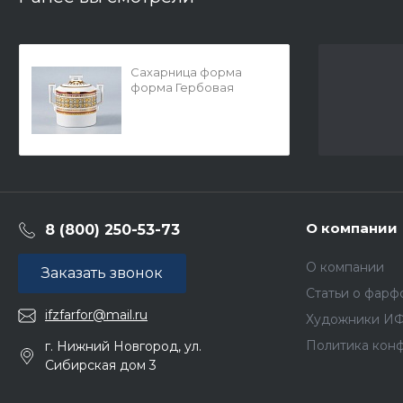
Сахарница форма
форма Гербовая
рисунок Бельведер
арт. 80.95191.00.1
О компании
8 (800) 250-53-73
О компании
Заказать звонок
Статьи о фарф
ifzfarfor@mail.ru
Художники И
Политика кон
г. Нижний Новгород, ул.
Сибирская дом 3