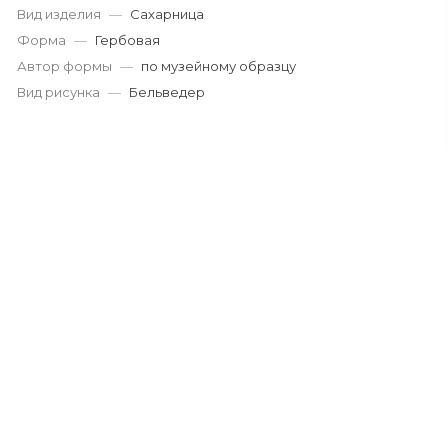
Вид изделия
—
Сахарница
Форма
—
Гербовая
Автор формы
—
по музейному образцу
Вид рисунка
—
Бельведер