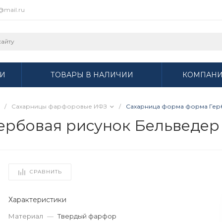
r@mail.ru
И
ТОВАРЫ В НАЛИЧИИ
КОМПАН
/
Сахарницы фарфоровые ИФЗ
/
Сахарница форма форма Гербо
рбовая рисунок Бельведер а
СРАВНИТЬ
Характеристики
Материал
—
Твердый фарфор