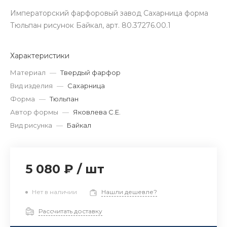
Императорский фарфоровый завод Сахарница форма
Тюльпан рисунок Байкал, арт. 80.37276.00.1
Характеристики
Материал
—
Твердый фарфор
Вид изделия
—
Сахарница
Форма
—
Тюльпан
Автор формы
—
Яковлева С.Е.
Вид рисунка
—
Байкал
5 080 ₽
/
шт
Нет в наличии
Нашли дешевле?
Рассчитать доставку