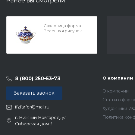
Ранее вы смотрели
Сахарница форма
Весенняя рисунок
Зимняя сказка арт.
80.50144.00.1
О компании
8 (800) 250-53-73
О компании
Заказать звонок
Статьи о фарф
ifzfarfor@mail.ru
Художники И
Политика кон
г. Нижний Новгород, ул.
Сибирская дом 3