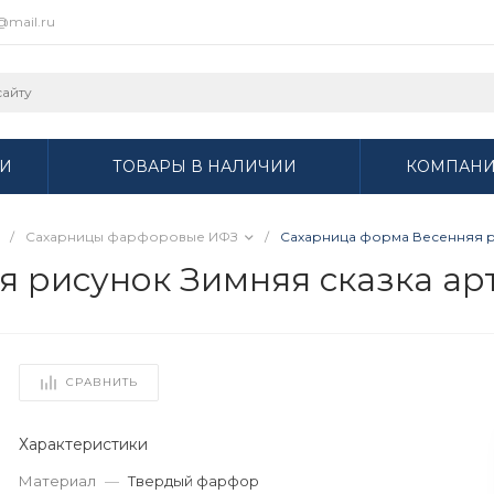
r@mail.ru
И
ТОВАРЫ В НАЛИЧИИ
КОМПАН
/
Сахарницы фарфоровые ИФЗ
/
Сахарница форма Весенняя ри
 рисунок Зимняя сказка арт.
СРАВНИТЬ
Характеристики
Материал
—
Твердый фарфор