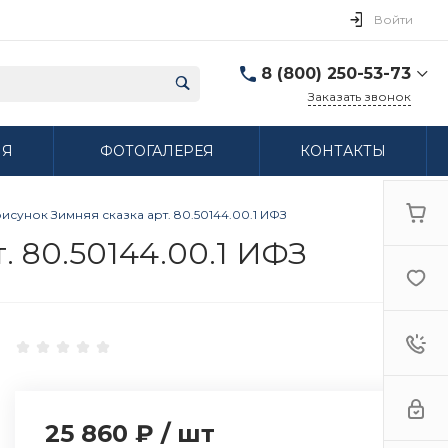
Войти
8 (800) 250-53-73
Заказать звонок
8 (800) 250-53-73
ИЯ
ФОТОГАЛЕРЕЯ
КОНТАКТЫ
г. Нижний Новгород,
ул. Сибирская дом 3
Пн-Пт: 9:00-18:00 Cб:
10:00-15:00 Вс:
сунок Зимняя сказка арт. 80.50144.00.1 ИФЗ
Выходной
ifzfarfor@mail.ru
 80.50144.00.1 ИФЗ
25 860 ₽
/
шт