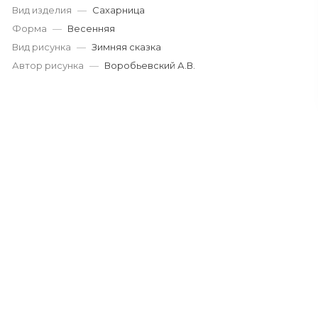
Вид изделия
—
Сахарница
Форма
—
Весенняя
Вид рисунка
—
Зимняя сказка
Автор рисунка
—
Воробьевский А.В.